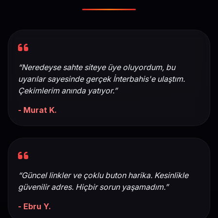
“Neredeyse sahte siteye üye oluyordum, bu
uyarılar sayesinde gerçek İnterbahis'e ulaştım.
Çekimlerim anında yatıyor.”
- Murat K.
“Güncel linkler ve çoklu buton harika. Kesinlikle
güvenilir adres. Hiçbir sorun yaşamadım.”
- Ebru Y.