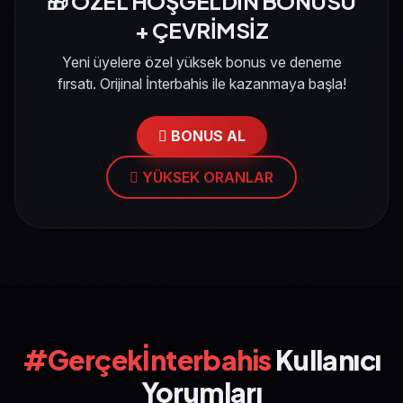
🎁 ÖZEL HOŞGELDİN BONUSU
+ ÇEVRİMSİZ
Yeni üyelere özel yüksek bonus ve deneme
fırsatı. Orijinal İnterbahis ile kazanmaya başla!
BONUS AL
YÜKSEK ORANLAR
#Gerçekİnterbahis
Kullanıcı
Yorumları