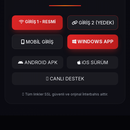
GİRİŞ 1 - RESMİ
GİRİŞ 2 (YEDEK)
WINDOWS APP
MOBİL GİRİŞ
ANDROID APK
iOS SÜRÜM
CANLI DESTEK
Tüm linkler SSL güvenli ve orijinal İnterbahis aittir.