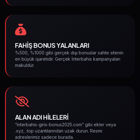
FAHİŞ BONUS YALANLARI
%500, %1000 gibi gerçek dışı bonuslar sahte sitenin
en büyük işaretidir. Gerçek İnterbahis kampanyaları
makuldür.
ALAN ADI HİLELERİ
“interbahis-giris-bonus2025.com” gibi ekler veya
.xyz, .top uzantılarından uzak durun. Resmi
adreslerimiz sadece burada.