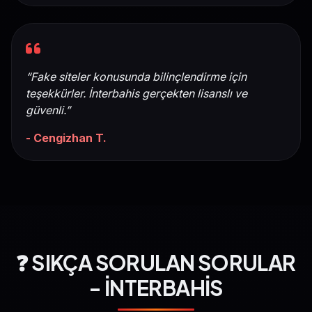
“Fake siteler konusunda bilinçlendirme için
teşekkürler. İnterbahis gerçekten lisanslı ve
güvenli.”
- Cengizhan T.
❓ SIKÇA SORULAN SORULAR
- İNTERBAHİS