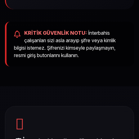
KRİTİK GÜVENLİK NOTU:
İnterbahis
çalışanları sizi asla arayıp şifre veya kimlik
bilgisi istemez. Şifrenizi kimseyle paylaşmayın,
resmi giriş butonlarını kullanın.