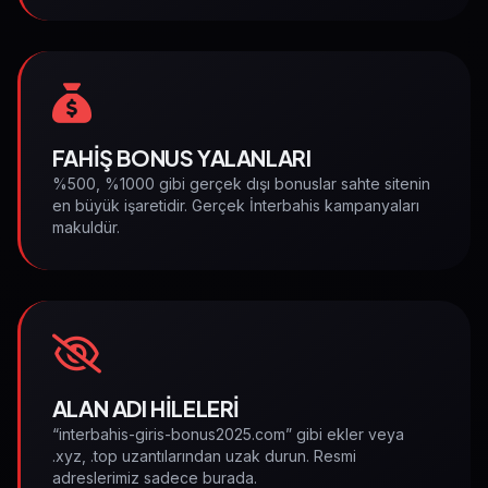
FAHİŞ BONUS YALANLARI
%500, %1000 gibi gerçek dışı bonuslar sahte sitenin
en büyük işaretidir. Gerçek İnterbahis kampanyaları
makuldür.
ALAN ADI HİLELERİ
“interbahis-giris-bonus2025.com” gibi ekler veya
.xyz, .top uzantılarından uzak durun. Resmi
adreslerimiz sadece burada.