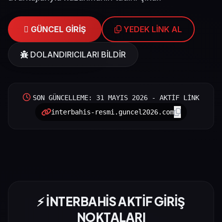
GÜNCEL GİRİŞ
YEDEK LİNK AL
DOLANDIRICILARI BİLDİR
SON GÜNCELLEME: 31 MAYIS 2026 - AKTİF LİNK
interbahis-resmi.guncel2026.com
⚡ İNTERBAHİS AKTİF GİRİŞ
NOKTALARI