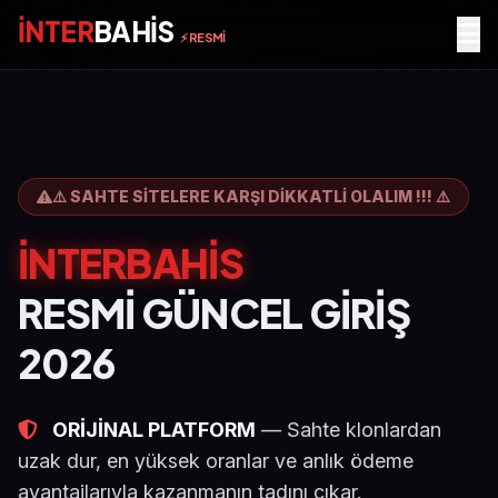
İNTER
BAHİS
⚡ RESMİ
⚠️ SAHTE SİTELERE KARŞI DİKKATLİ OLALIM !!! ⚠️
İNTERBAHİS
RESMİ GÜNCEL GİRİŞ
2026
ORİJİNAL PLATFORM
— Sahte klonlardan
uzak dur, en yüksek oranlar ve anlık ödeme
avantajlarıyla kazanmanın tadını çıkar.