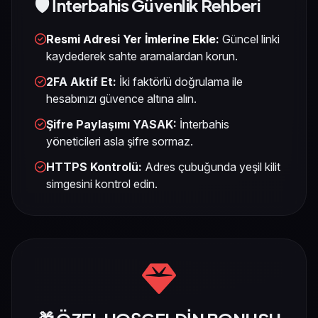
🛡️ İnterbahis Güvenlik Rehberi
Resmi Adresi Yer İmlerine Ekle:
Güncel linki
kaydederek sahte aramalardan korun.
2FA Aktif Et:
İki faktörlü doğrulama ile
hesabınızı güvence altına alın.
Şifre Paylaşımı YASAK:
İnterbahis
yöneticileri asla şifre sormaz.
HTTPS Kontrolü:
Adres çubuğunda yeşil kilit
simgesini kontrol edin.