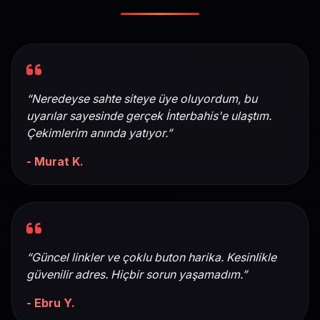
“Neredeyse sahte siteye üye oluyordum, bu
uyarılar sayesinde gerçek İnterbahis'e ulaştım.
Çekimlerim anında yatıyor.”
- Murat K.
“Güncel linkler ve çoklu buton harika. Kesinlikle
güvenilir adres. Hiçbir sorun yaşamadım.”
- Ebru Y.