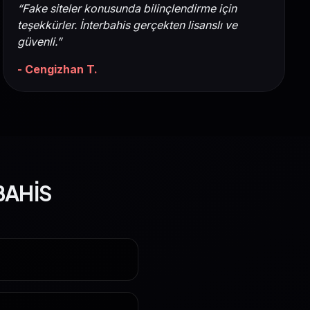
“Fake siteler konusunda bilinçlendirme için
teşekkürler. İnterbahis gerçekten lisanslı ve
güvenli.”
- Cengizhan T.
BAHİS