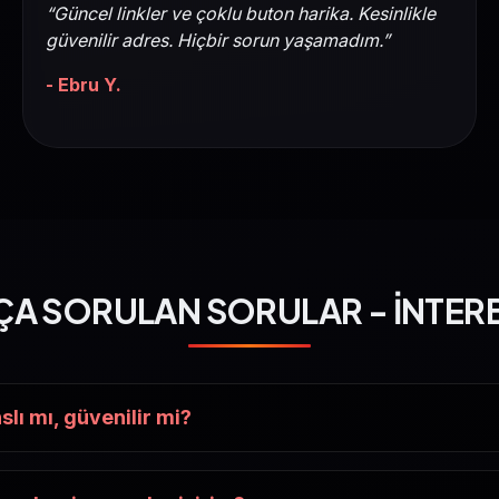
“Güncel linkler ve çoklu buton harika. Kesinlikle
güvenilir adres. Hiçbir sorun yaşamadım.”
- Ebru Y.
KÇA SORULAN SORULAR - İNTER
slı mı, güvenilir mi?