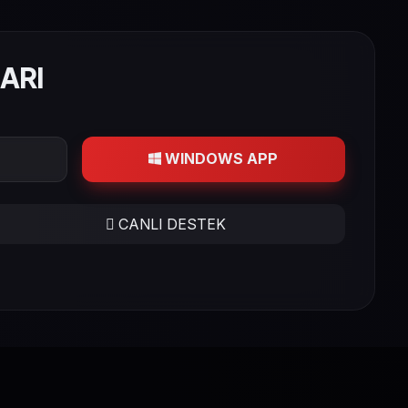
LARI
WINDOWS APP
CANLI DESTEK