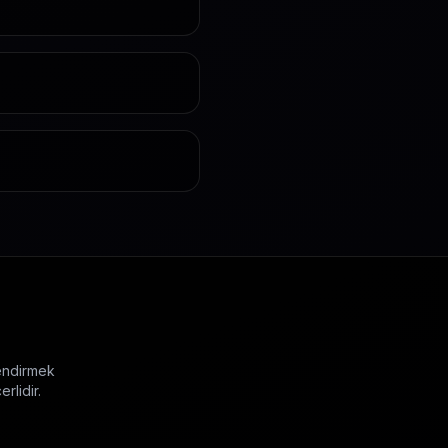
lendirmek
rlidir.