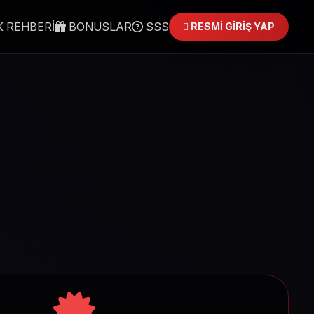
 REHBERİ
BONUSLAR
SSS
RESMİ GİRİŞ YAP