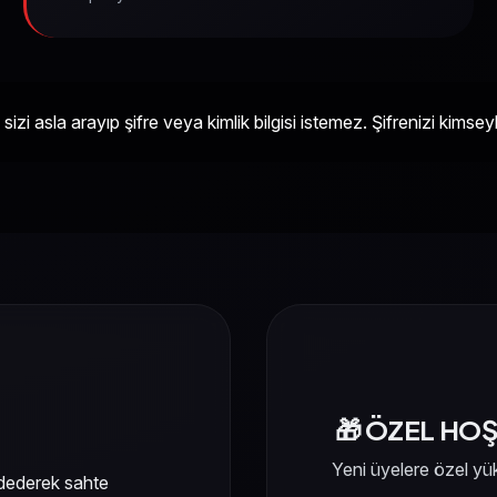
 sizi asla arayıp şifre veya kimlik bilgisi istemez. Şifrenizi kimse
🎁 ÖZEL HO
Yeni üyelere özel yük
ydederek sahte