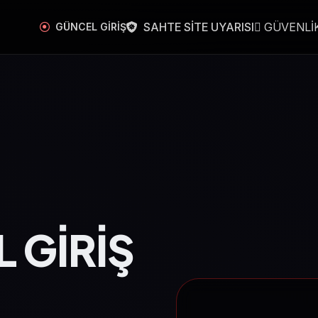
SAHTE SİTE UYARISI
GÜVENLİK
GÜNCEL GİRİŞ
 GİRİŞ