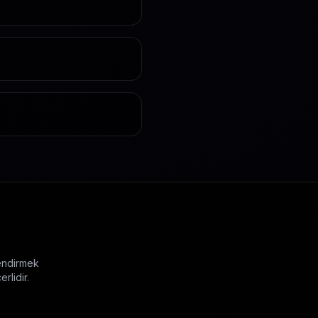
lendirmek
rlidir.