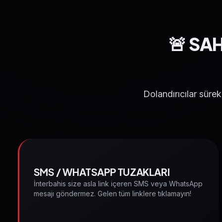
🚨 SA
Dolandırıcılar sürek
SMS / WHATSAPP TUZAKLARI
İnterbahis size asla link içeren SMS veya WhatsApp
mesajı göndermez. Gelen tüm linklere tıklamayın!