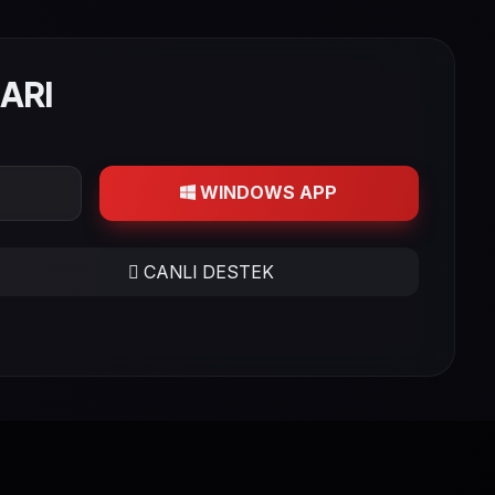
LARI
WINDOWS APP
CANLI DESTEK