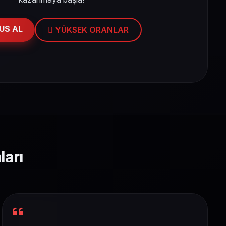
US AL
YÜKSEK ORANLAR
ları