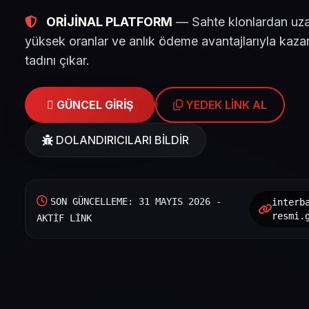
ORİJİNAL PLATFORM
— Sahte klonlardan uza
yüksek oranlar ve anlık ödeme avantajlarıyla kaz
tadını çıkar.
GÜNCEL GİRİŞ
YEDEK LİNK AL
DOLANDIRICILARI BİLDİR
SON GÜNCELLEME: 31 MAYIS 2026 -
interb
resmi.
AKTİF LİNK