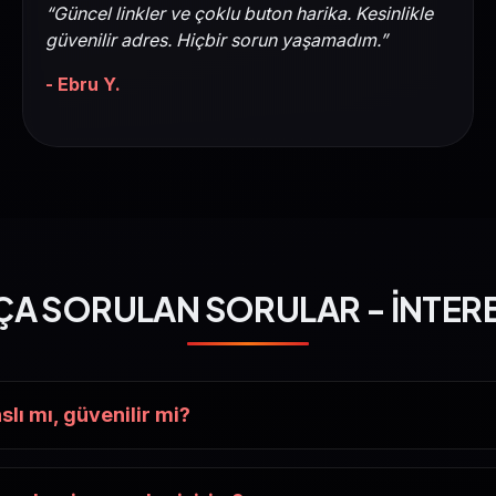
“Güncel linkler ve çoklu buton harika. Kesinlikle
güvenilir adres. Hiçbir sorun yaşamadım.”
- Ebru Y.
KÇA SORULAN SORULAR - İNTER
slı mı, güvenilir mi?