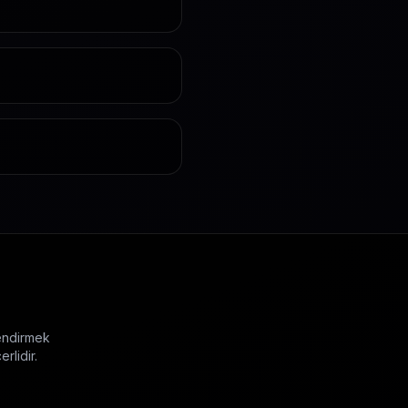
lendirmek
rlidir.