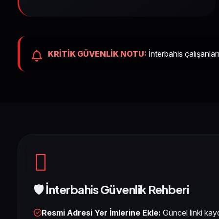
KRİTİK GÜVENLİK NOTU:
İnterbahis çalışanları
🛡️ İnterbahis Güvenlik Rehberi
Resmi Adresi Yer İmlerine Ekle:
Güncel linki ka