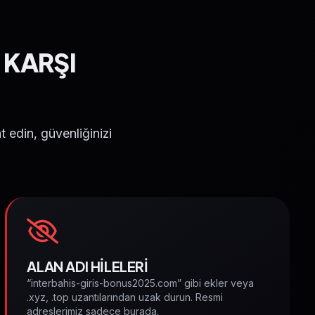
 KARŞI
t edin, güvenliğinizi
ALAN ADI HİLELERİ
“interbahis-giris-bonus2025.com” gibi ekler veya
.xyz, .top uzantılarından uzak durun. Resmi
adreslerimiz sadece burada.