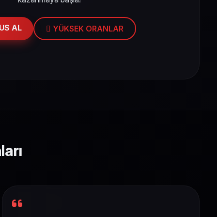
US AL
YÜKSEK ORANLAR
ları