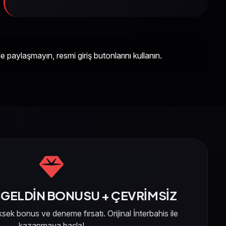
yle paylaşmayın, resmi giriş butonlarını kullanın.
ŞGELDİN BONUSU + ÇEVRİMSİZ
sek bonus ve deneme fırsatı. Orijinal İnterbahis ile
kazanmaya başla!