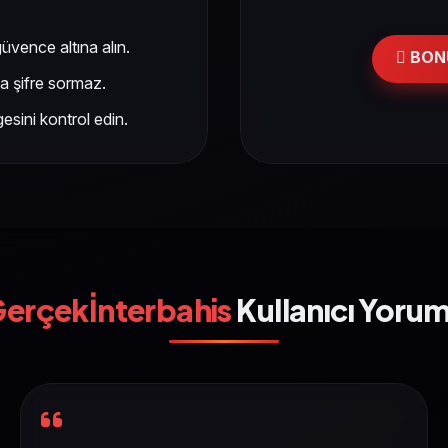
güvence altına alın.
BON
la şifre sormaz.
esini kontrol edin.
erçekİnterbahis
Kullanıcı Yorum