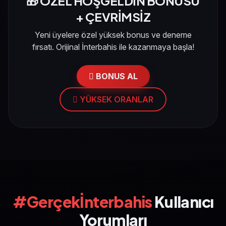
🎁 ÖZEL HOŞGELDİN BONUSU
+ ÇEVRİMSİZ
Yeni üyelere özel yüksek bonus ve deneme
fırsatı. Orijinal İnterbahis ile kazanmaya başla!
BONUS AL
YÜKSEK ORANLAR
#Gerçekİnterbahis
Kullanıcı
Yorumları