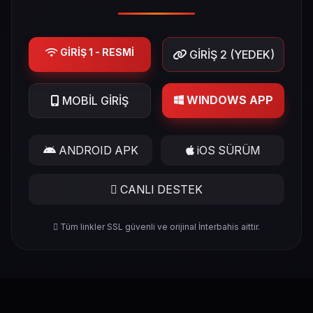
GİRİŞ 1 - RESMİ
GİRİŞ 2 (YEDEK)
WINDOWS APP
MOBİL GİRİŞ
ANDROID APK
iOS SÜRÜM
CANLI DESTEK
Tüm linkler SSL güvenli ve orijinal İnterbahis aittir.