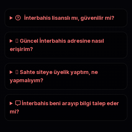
İnterbahis lisanslı mı, güvenilir mi?
Güncel İnterbahis adresine nasıl
erişirim?
Sahte siteye üyelik yaptım, ne
yapmalıyım?
İnterbahis beni arayıp bilgi talep eder
mi?