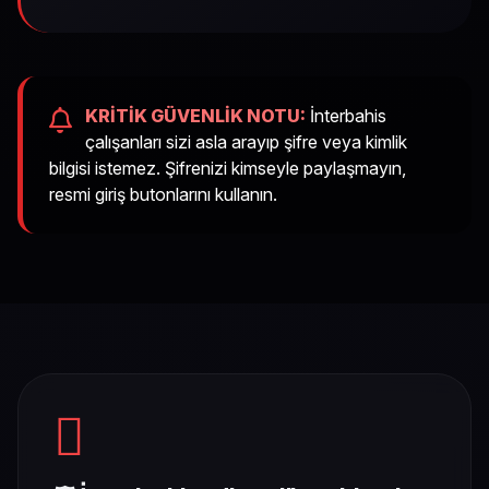
KRİTİK GÜVENLİK NOTU:
İnterbahis
çalışanları sizi asla arayıp şifre veya kimlik
bilgisi istemez. Şifrenizi kimseyle paylaşmayın,
resmi giriş butonlarını kullanın.