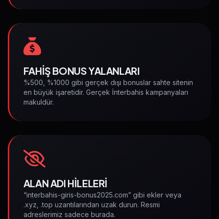
FAHİŞ BONUS YALANLARI
%500, %1000 gibi gerçek dışı bonuslar sahte sitenin
en büyük işaretidir. Gerçek İnterbahis kampanyaları
makuldür.
ALAN ADI HİLELERİ
“interbahis-giris-bonus2025.com” gibi ekler veya
.xyz, .top uzantılarından uzak durun. Resmi
adreslerimiz sadece burada.