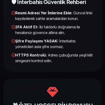
🛡️ İnterbahis Güvenlik Rehberi
Resmi Adresi Yer İmlerine Ekle:
Güncel linki
kaydederek sahte aramalardan korun.
2FA Aktif Et:
İki faktörlü doğrulama ile
hesabınızı güvence altına alın.
Şifre Paylaşımı YASAK:
İnterbahis
yöneticileri asla şifre sormaz.
HTTPS Kontrolü:
Adres çubuğunda yeşil kilit
simgesini kontrol edin.