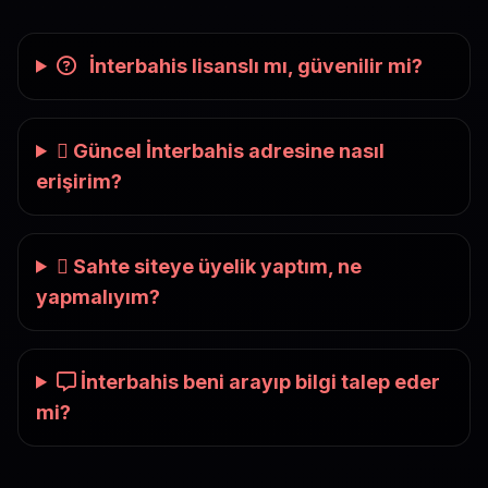
İnterbahis lisanslı mı, güvenilir mi?
Güncel İnterbahis adresine nasıl
erişirim?
Sahte siteye üyelik yaptım, ne
yapmalıyım?
İnterbahis beni arayıp bilgi talep eder
mi?