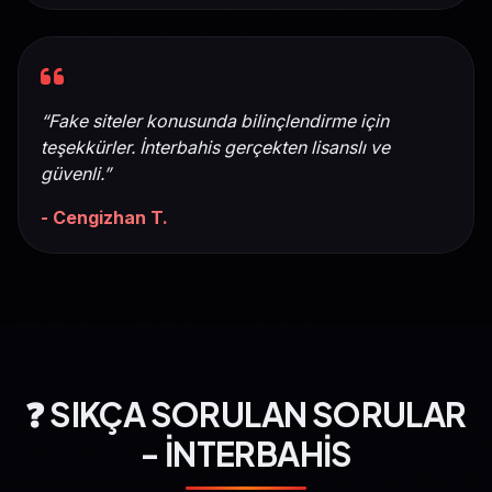
“Fake siteler konusunda bilinçlendirme için
teşekkürler. İnterbahis gerçekten lisanslı ve
güvenli.”
- Cengizhan T.
❓ SIKÇA SORULAN SORULAR
- İNTERBAHİS