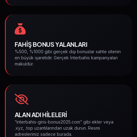
FAHİŞ BONUS YALANLARI
%500, %1000 gibi gerçek dışı bonuslar sahte sitenin
en büyük işaretidir. Gerçek İnterbahis kampanyaları
makuldür.
ALAN ADI HİLELERİ
“interbahis-giris-bonus2025.com” gibi ekler veya
.xyz, .top uzantılarından uzak durun. Resmi
adreslerimiz sadece burada.