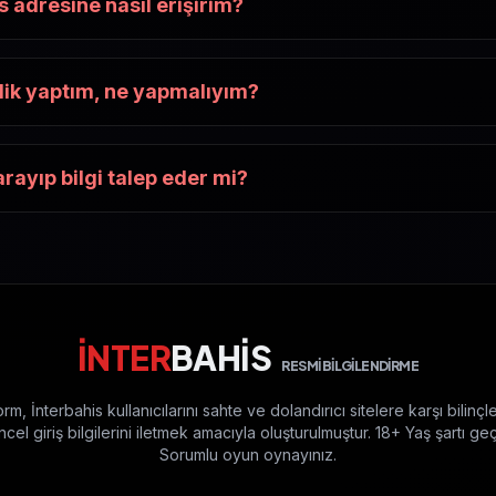
 adresine nasıl erişirim?
lik yaptım, ne yapmalıyım?
arayıp bilgi talep eder mi?
İNTER
BAHİS
RESMİ BİLGİLENDİRME
orm, İnterbahis kullanıcılarını sahte ve dolandırıcı sitelere karşı bilinç
cel giriş bilgilerini iletmek amacıyla oluşturulmuştur. 18+ Yaş şartı geçe
Sorumlu oyun oynayınız.