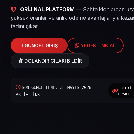
ORİJİNAL PLATFORM
— Sahte klonlardan uza
yüksek oranlar ve anlık ödeme avantajlarıyla kaz
tadını çıkar.
GÜNCEL GİRİŞ
YEDEK LİNK AL
DOLANDIRICILARI BİLDİR
SON GÜNCELLEME: 31 MAYIS 2026 -
interb
resmi.
AKTİF LİNK