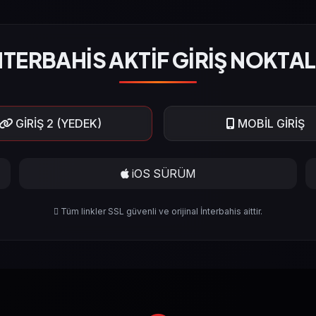
NTERBAHİS AKTİF GİRİŞ NOKTA
GİRİŞ 2 (YEDEK)
MOBİL GİRİŞ
iOS SÜRÜM
Tüm linkler SSL güvenli ve orijinal İnterbahis aittir.