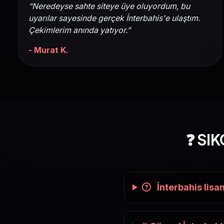
“Neredeyse sahte siteye üye oluyordum, bu
uyarılar sayesinde gerçek İnterbahis'e ulaştım.
Çekimlerim anında yatıyor.”
- Murat K.
❓ SI
İnterbahis lisan