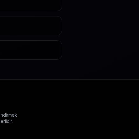
lendirmek
rlidir.