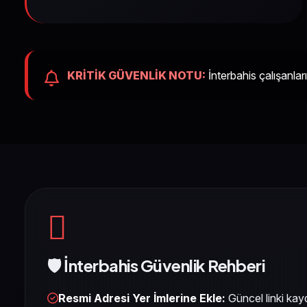
KRİTİK GÜVENLİK NOTU:
İnterbahis çalışanları
🛡️ İnterbahis Güvenlik Rehberi
Resmi Adresi Yer İmlerine Ekle:
Güncel linki ka