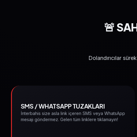
🚨 SA
Dolandırıcılar sürek
SMS / WHATSAPP TUZAKLARI
İnterbahis size asla link içeren SMS veya WhatsApp
mesajı göndermez. Gelen tüm linklere tıklamayın!