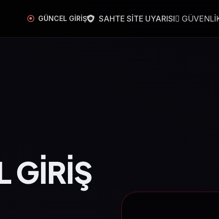
SAHTE SİTE UYARISI
GÜVENLİK
GÜNCEL GİRİŞ
 GİRİŞ