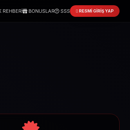
 REHBERİ
BONUSLAR
SSS
RESMİ GİRİŞ YAP