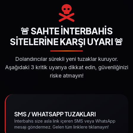
🚨 SAHTE İNTERBAHİS
SİTELERİNE KARŞI UYARI 🚨
Dolandırıcılar sürekli yeni tuzaklar kuruyor.
Aşağıdaki 3 kritik uyarıya dikkat edin, güvenliğinizi
riske atmayın!
SMS / WHATSAPP TUZAKLARI
İnterbahis size asla link içeren SMS veya WhatsApp
mesajı göndermez. Gelen tüm linklere tıklamayın!