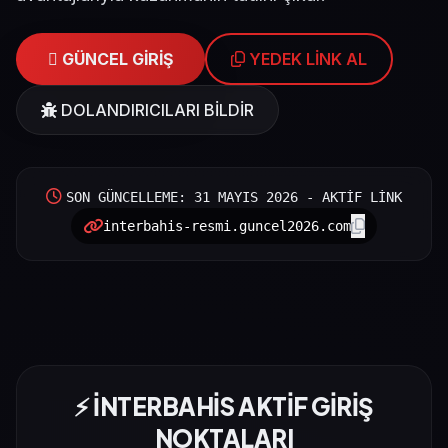
GÜNCEL GİRİŞ
YEDEK LİNK AL
DOLANDIRICILARI BİLDİR
SON GÜNCELLEME: 31 MAYIS 2026 - AKTİF LİNK
interbahis-resmi.guncel2026.com
⚡ İNTERBAHİS AKTİF GİRİŞ
NOKTALARI