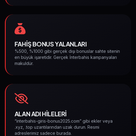
FAHİŞ BONUS YALANLARI
%500, %1000 gibi gerçek dışı bonuslar sahte sitenin
en büyük işaretidir. Gerçek İnterbahis kampanyaları
makuldür.
ALAN ADI HİLELERİ
“interbahis-giris-bonus2025.com” gibi ekler veya
.xyz, .top uzantılarından uzak durun. Resmi
adreslerimiz sadece burada.