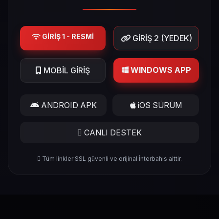
GİRİŞ 1 - RESMİ
GİRİŞ 2 (YEDEK)
WINDOWS APP
MOBİL GİRİŞ
ANDROID APK
iOS SÜRÜM
CANLI DESTEK
Tüm linkler SSL güvenli ve orijinal İnterbahis aittir.