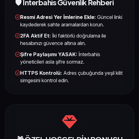
🛡️ İnterbahis Güvenlik Rehberi
Resmi Adresi Yer İmlerine Ekle:
Güncel linki
kaydederek sahte aramalardan korun.
2FA Aktif Et:
İki faktörlü doğrulama ile
hesabınızı güvence altına alın.
Şifre Paylaşımı YASAK:
İnterbahis
yöneticileri asla şifre sormaz.
HTTPS Kontrolü:
Adres çubuğunda yeşil kilit
simgesini kontrol edin.