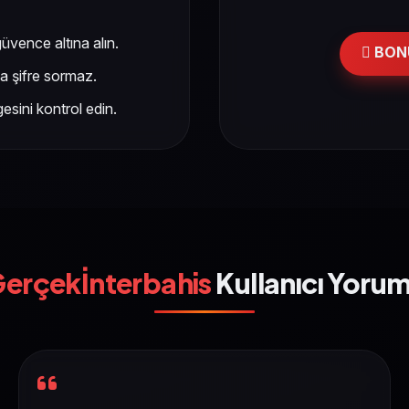
güvence altına alın.
BON
la şifre sormaz.
esini kontrol edin.
erçekİnterbahis
Kullanıcı Yorum