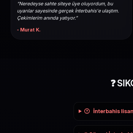
“Neredeyse sahte siteye üye oluyordum, bu
uyarılar sayesinde gerçek İnterbahis'e ulaştım.
Çekimlerim anında yatıyor.”
- Murat K.
❓ SI
İnterbahis lisan