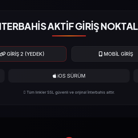
NTERBAHİS AKTİF GİRİŞ NOKTA
GİRİŞ 2 (YEDEK)
MOBİL GİRİŞ
iOS SÜRÜM
Tüm linkler SSL güvenli ve orijinal İnterbahis aittir.