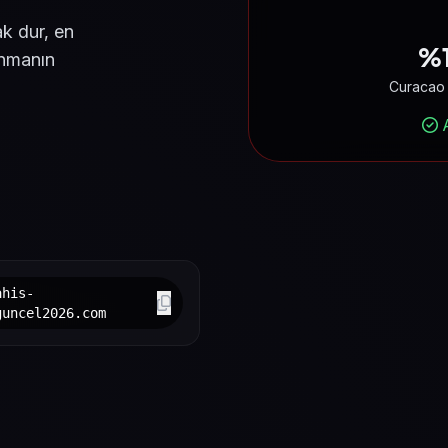
k dur, en
%1
anmanın
Curacao L
A
ahis-
guncel2026.com