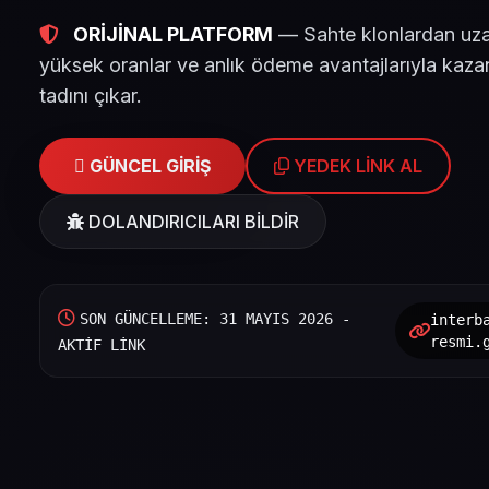
ORİJİNAL PLATFORM
— Sahte klonlardan uza
yüksek oranlar ve anlık ödeme avantajlarıyla kaz
tadını çıkar.
GÜNCEL GİRİŞ
YEDEK LİNK AL
DOLANDIRICILARI BİLDİR
SON GÜNCELLEME: 31 MAYIS 2026 -
interb
resmi.
AKTİF LİNK