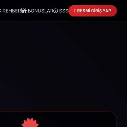
 REHBERİ
BONUSLAR
SSS
RESMİ GİRİŞ YAP