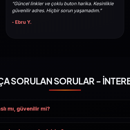
“Güncel linkler ve çoklu buton harika. Kesinlikle
güvenilir adres. Hiçbir sorun yaşamadım.”
- Ebru Y.
KÇA SORULAN SORULAR - İNTER
slı mı, güvenilir mi?