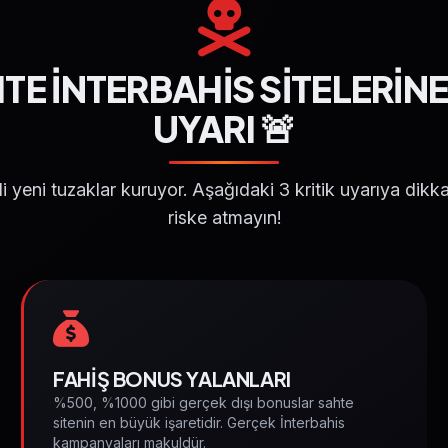
HTE İNTERBAHİS SİTELERİNE
UYARI 🚨
li yeni tuzaklar kuruyor. Aşağıdaki 3 kritik uyarıya dikka
riske atmayın!
FAHİŞ BONUS YALANLARI
%500, %1000 gibi gerçek dışı bonuslar sahte
sitenin en büyük işaretidir. Gerçek İnterbahis
kampanyaları makuldür.