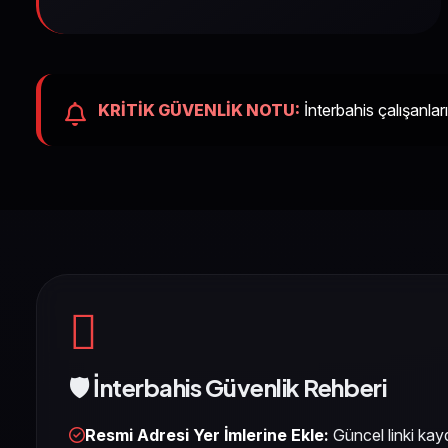
KRİTİK GÜVENLİK NOTU:
İnterbahis çalışanları
🛡️ İnterbahis Güvenlik Rehberi
Resmi Adresi Yer İmlerine Ekle:
Güncel linki ka