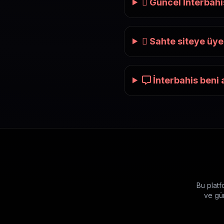
Güncel İnterbahis
Sahte siteye üye
İnterbahis beni 
Bu platf
ve gün