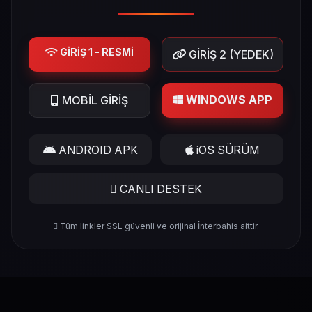
GİRİŞ 1 - RESMİ
GİRİŞ 2 (YEDEK)
WINDOWS APP
MOBİL GİRİŞ
ANDROID APK
iOS SÜRÜM
CANLI DESTEK
Tüm linkler SSL güvenli ve orijinal İnterbahis aittir.