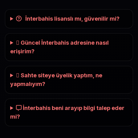
İnterbahis lisanslı mı, güvenilir mi?
Güncel İnterbahis adresine nasıl
erişirim?
Sahte siteye üyelik yaptım, ne
yapmalıyım?
İnterbahis beni arayıp bilgi talep eder
mi?