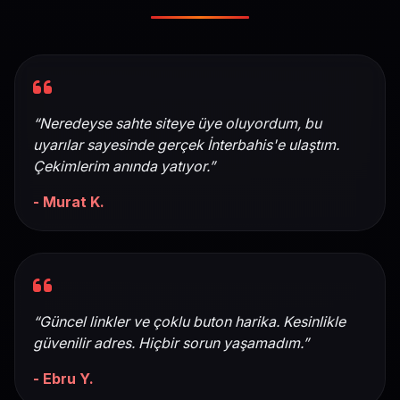
“Neredeyse sahte siteye üye oluyordum, bu
uyarılar sayesinde gerçek İnterbahis'e ulaştım.
Çekimlerim anında yatıyor.”
- Murat K.
“Güncel linkler ve çoklu buton harika. Kesinlikle
güvenilir adres. Hiçbir sorun yaşamadım.”
- Ebru Y.