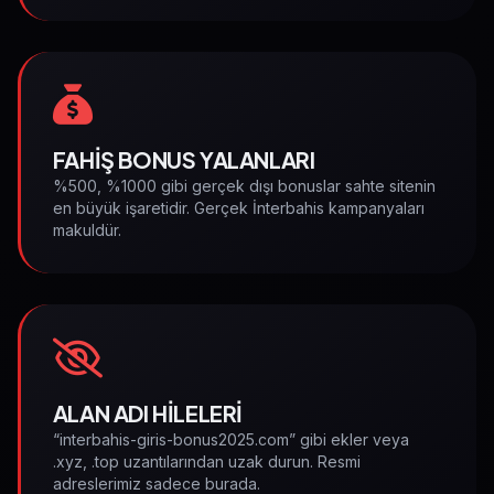
FAHİŞ BONUS YALANLARI
%500, %1000 gibi gerçek dışı bonuslar sahte sitenin
en büyük işaretidir. Gerçek İnterbahis kampanyaları
makuldür.
ALAN ADI HİLELERİ
“interbahis-giris-bonus2025.com” gibi ekler veya
.xyz, .top uzantılarından uzak durun. Resmi
adreslerimiz sadece burada.