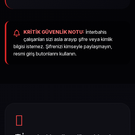
KRİTİK GÜVENLİK NOTU:
İnterbahis
çalışanları sizi asla arayıp şifre veya kimlik
bilgisi istemez. Şifrenizi kimseyle paylaşmayın,
resmi giriş butonlarını kullanın.