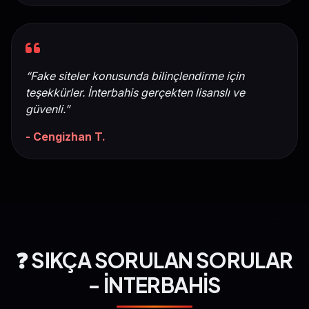
“Fake siteler konusunda bilinçlendirme için
teşekkürler. İnterbahis gerçekten lisanslı ve
güvenli.”
- Cengizhan T.
❓ SIKÇA SORULAN SORULAR
- İNTERBAHİS