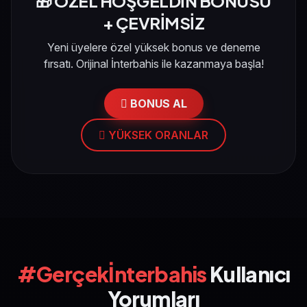
🎁 ÖZEL HOŞGELDİN BONUSU
+ ÇEVRİMSİZ
Yeni üyelere özel yüksek bonus ve deneme
fırsatı. Orijinal İnterbahis ile kazanmaya başla!
BONUS AL
YÜKSEK ORANLAR
#Gerçekİnterbahis
Kullanıcı
Yorumları