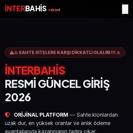
İNTER
BAHİS
⚡ RESMİ
⚠️ SAHTE SİTELERE KARŞI DİKKATLİ OLALIM !!! ⚠️
İNTERBAHİS
RESMİ GÜNCEL GİRİŞ
2026
ORİJİNAL PLATFORM
— Sahte klonlardan
uzak dur, en yüksek oranlar ve anlık ödeme
avantajlarıyla kazanmanın tadını çıkar.