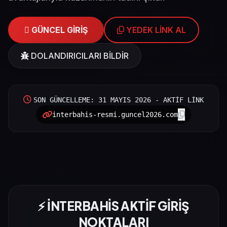
GÜNCEL GİRİŞ
YEDEK LİNK AL
DOLANDIRICILARI BİLDİR
SON GÜNCELLEME: 31 MAYIS 2026 - AKTİF LİNK
interbahis-resmi.guncel2026.com
⚡ İNTERBAHİS AKTİF GİRİŞ
NOKTALARI