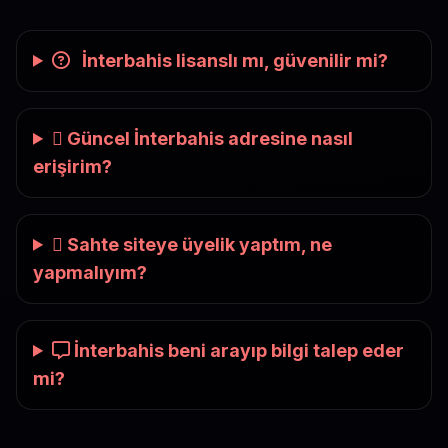
İnterbahis lisanslı mı, güvenilir mi?
Güncel İnterbahis adresine nasıl
erişirim?
Sahte siteye üyelik yaptım, ne
yapmalıyım?
İnterbahis beni arayıp bilgi talep eder
mi?