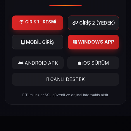
GİRİŞ 1 - RESMİ
GİRİŞ 2 (YEDEK)
WINDOWS APP
MOBİL GİRİŞ
ANDROID APK
iOS SÜRÜM
CANLI DESTEK
Tüm linkler SSL güvenli ve orijinal İnterbahis aittir.