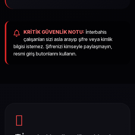
KRİTİK GÜVENLİK NOTU:
İnterbahis
çalışanları sizi asla arayıp şifre veya kimlik
bilgisi istemez. Şifrenizi kimseyle paylaşmayın,
resmi giriş butonlarını kullanın.