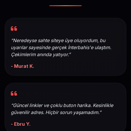
“Neredeyse sahte siteye üye oluyordum, bu
uyarılar sayesinde gerçek İnterbahis'e ulaştım.
Çekimlerim anında yatıyor.”
- Murat K.
“Güncel linkler ve çoklu buton harika. Kesinlikle
güvenilir adres. Hiçbir sorun yaşamadım.”
- Ebru Y.